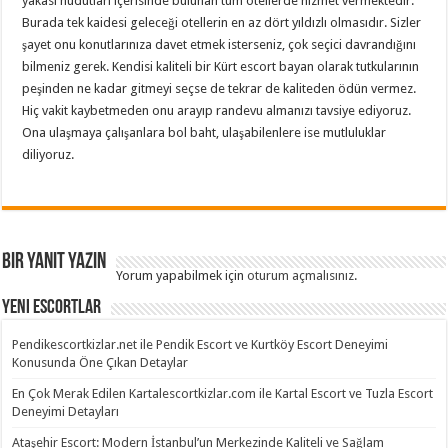
yakası hudutları içerisinde bulunan tüm otellerde hizmet vermektedir.
Burada tek kaidesi geleceği otellerin en az dört yıldızlı olmasıdır. Sizler
şayet onu konutlarınıza davet etmek isterseniz, çok seçici davrandığını
bilmeniz gerek. Kendisi kaliteli bir Kürt escort bayan olarak tutkularının
peşinden ne kadar gitmeyi seçse de tekrar de kaliteden ödün vermez.
Hiç vakit kaybetmeden onu arayıp randevu almanızı tavsiye ediyoruz.
Ona ulaşmaya çalışanlara bol baht, ulaşabilenlere ise mutluluklar
diliyoruz.
Bir yanıt yazın
Yorum yapabilmek için
oturum açmalısınız
.
Yeni Escortlar
Pendikescortkizlar.net ile Pendik Escort ve Kurtköy Escort Deneyimi
Konusunda Öne Çıkan Detaylar
En Çok Merak Edilen Kartalescortkizlar.com ile Kartal Escort ve Tuzla Escort
Deneyimi Detayları
Ataşehir Escort: Modern İstanbul’un Merkezinde Kaliteli ve Sağlam