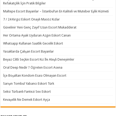
Refakatçilik İçin Pratik Bilgiler
Maltepe Escort Bayanlar – İstanbul’un En Kaliteli ve Muteber Eşlik Hizmeti
7 / 24 Kırgız Eskort Onaylı Masöz Kızlar
Güvelinir Yeni Genç Zayıf Uzun Escort Mukadderat
Her Ortama Ayak Uyduran Azgın Eskort Canan
Whatsapp Kullanan Saatlik Gecelik Eskort
Yasaklarda Çalışan Escort Bayanlar
Beyaz Ciltli Seçkin Escort Kız İle Ateşli Deneyimler
Oral Deep Nedir ? Öğreten Escort Asena
İçe Boşaltan Kondom Esası Olmayan Escort
Sarışın Tombul Yabancı Eskort Türk
Seksi Türbanlı Fantezi Sex Eskort
Kevaşelik Ne Demek Eskort Ayça