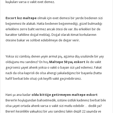
kuşkuları varsa o vakit evet demez.
Escort kız maltepe
olmak için evet demesi bir yerde bedenen sizi
beğenmesi ile alakalı. Hatta bedenen beğenmediği, güzel bulmadığı
erkeklere zerre baht vermez ancak ötesi de var. Bu erkekleri bir de
karakter tahliline doğal meblağ. Doğal olarak itimat korkularının
ötesine bakar ve sohbet edebilmeye de değer verir.
Yoksa siz cümbüş denen şeyin armut piş, ağzıma düş usulünde bir şey
olduğunu mu sandınız? En hoş
Maltepe 50 yaş eskort
ile de vakit
geçirseniz şayet ahenk yoksa o vakit o bayan sizi şad edemez. Fakat
nazlı da olsa kaprisli de olsa ahengi yakaladığınız bir bayanla (hatta
hafif berbat bile olsa) çok keyifli vakit geçirebilirsiniz.
Hani şu ana kadar
oldu bittiğe getirmeyen maltepe eskort
Beren’in hoşluğundan bahsetmedik, üstüne üstlük kadınınız berbat bile
olsa şayet ortada ahenk varsa o vakit sizi mutlu edebilir… dedik ya?
Beren’i kesinlikle yakışıksız bir şey sandınız lakin değil! 22 yaşında ve