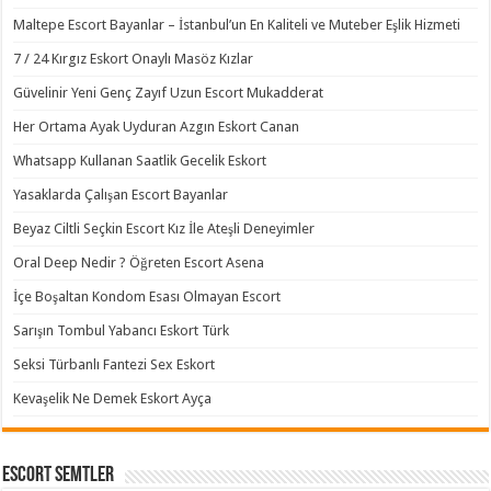
Maltepe Escort Bayanlar – İstanbul’un En Kaliteli ve Muteber Eşlik Hizmeti
7 / 24 Kırgız Eskort Onaylı Masöz Kızlar
Güvelinir Yeni Genç Zayıf Uzun Escort Mukadderat
Her Ortama Ayak Uyduran Azgın Eskort Canan
Whatsapp Kullanan Saatlik Gecelik Eskort
Yasaklarda Çalışan Escort Bayanlar
Beyaz Ciltli Seçkin Escort Kız İle Ateşli Deneyimler
Oral Deep Nedir ? Öğreten Escort Asena
İçe Boşaltan Kondom Esası Olmayan Escort
Sarışın Tombul Yabancı Eskort Türk
Seksi Türbanlı Fantezi Sex Eskort
Kevaşelik Ne Demek Eskort Ayça
Escort Semtler