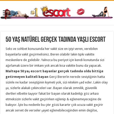
50 Yaş Natürel Gerçek Tadında Yaşlı Escort
Seks ve sohbet konusunda her vakit size en iyiyi veren, verebilen
bayanlarla vakit geçirmelisiniz. Beren olabilir lakin tıpkı vakitte
meskenlere de gelebilir. Yalnızca bu periyot için kendi konutunda sizi
ağırlamak üzere bir imkanı yok ancak kısa vakitte bunu da yapacak.
Maltepe 50 yaş escort bayanlar gerçek tadında oldu bittiğe
getirmeyen kaliteli bayan
Gerçi Beren’in nerede seviştiğinin hatta
sizinle ne kadar seviştiğinin kıymeti yok, sizi nitekim şad eder. Lakin olay
şu, sizlerle alakalı çekinceleri var. Bayan olarak zımnilik, güvenlik
dertleri elbette taşıyor fakat bir bayan olarak kadınlığı göz arkası
etmeksizin sizlerle vakit geçirirken eğlenip & eğlenemeyeceğine de
bakıyor. İşte bu nedenle bu çıtır gözü karartır çok ucuza vakit geçirir
ancak servet de verseler şayet eğlenebileceğinden emin değilse,