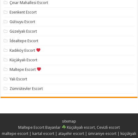
Çınar Mahallesi Escort
Esenkent Escort
Gülsuyu Escort
Güzelyalı Escort
İdealtepe Escort
Kadıköy Escort
Küçükyalı Escort
Maltepe Escort
Yalı Escort
Zümrütevler Escort
sitemap
Maltepe Escort Bayanlar
Küçükyalı escort, Cevizli escort
maltepe escort
|
kartal escort
|
ataşehir escort
|
ümraniye escort
|
küçükyalı